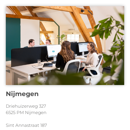
Nijmegen
Driehuizerweg 327
6525 PM Nijmegen
Sint Annastraat 187